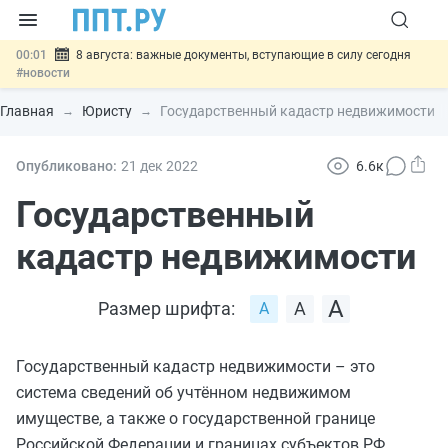
00:01
8 августа: важные документы, вступающие в силу сегодня
#новости
07.08
Подписан закон о блокировке продажи опасных товаров через
«Честный знак»
#новости
Главная
Юристу
Государственный кадастр недвижимости
07.08
Дистанционную работу беременных пропишут в ТК РФ
#новости
07.08
Госпошлину за устранение ошибок в документах предлагают
Опубликовано:
21 дек
2022
6.6к
отменить
#новости
07.08
Важно
Разработают единые критерии трудовых и ГПХ-
Государственный
отношений
#новости
кадастр недвижимости
Размер шрифта:
Государственный кадастр недвижимости – это
система сведений об учтённом недвижимом
имуществе, а также о государственной границе
Российской Федерации и границах субъектов РФ,