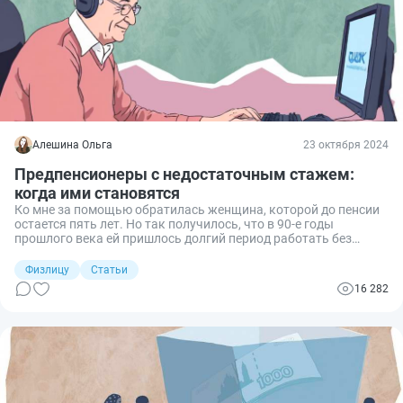
Алешина Ольга
23 октября 2024
Предпенсионеры с недостаточным стажем:
когда ими становятся
Ко мне за помощью обратилась женщина, которой до пенсии
остается пять лет. Но так получилось, что в 90-е годы
прошлого века ей пришлось долгий период работать без
официального оформления. В итоге на сегодняшний день у
женщины недостаточно стажа и баллов (ИПК) для
Физлицу
Статьи
оформления пенсии. Она интересовалась, может ли человек в
16 282
такой ситуации получить статус предпенсионера и
полагающиеся льготы. Разбираемся вместе.