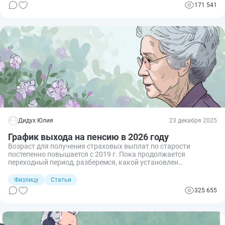
индексация и кого она затронет.
171 541
Дидух Юлия
23 декабря 2025
График выхода на пенсию в 2026 году
Возраст для получения страховых выплат по старости
постепенно повышается с 2019 г. Пока продолжается
переходный период, разберемся, какой установлен
пенсионный возраст в России с 2026 г. для мужчин и женщин,
какой необходим стаж и сколько баллов придется накопить, а
Физлицу
Статьи
кто вправе стать пенсионером досрочно.
325 655