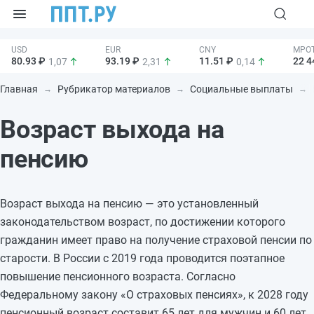
80.93 ₽
93.19 ₽
11.51 ₽
22 4
1,07
2,31
0,14
Главная
Рубрикатор материалов
Социальные выплаты
Возраст выхода на
пенсию
Возраст выхода на пенсию — это установленный
законодательством возраст, по достижении которого
гражданин имеет право на получение страховой пенсии по
старости. В России с 2019 года проводится поэтапное
повышение пенсионного возраста. Согласно
Федеральному закону «О страховых пенсиях», к 2028 году
пенсионный возраст составит 65 лет для мужчин и 60 лет