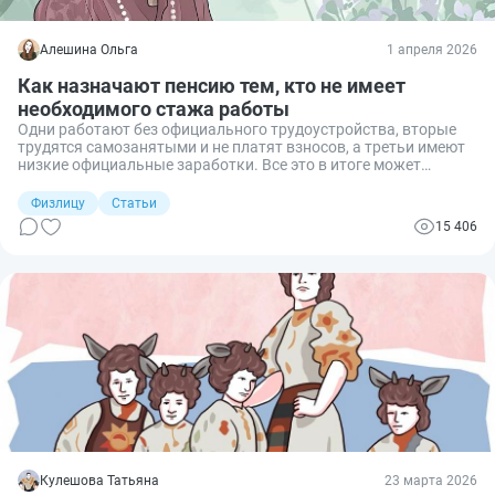
Алешина Ольга
1 апреля 2026
Как назначают пенсию тем, кто не имеет
необходимого стажа работы
Одни работают без официального трудоустройства, вторые
трудятся самозанятыми и не платят взносов, а третьи имеют
низкие официальные заработки. Все это в итоге может
привести к тому, что к моменту достижения пенсионного
возраста у человека не хватит страхового стажа или баллов
Физлицу
Статьи
для назначения ему страховых пенсионных выплат по
15 406
старости. Разберемся, как назначают пенсию тем, у кого не
хватает стажа.
Кулешова Татьяна
23 марта 2026