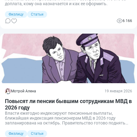
доплата, кому она назначается и как ее оформить.
Физлицу
Статьи
6 166
Мотрой Алена
19 января 2026
Повысят ли пенсии бывшим сотрудникам МВД в
2026 году
Власти ежегодно индексируют пенсионные выплаты,
ближайшая индексация пенсионерам МВД в 2026 году
запланирована на октябрь. Правительство готово поднять
суммы на 4 % и необходимые денежные средства уже
заложило в бюджет. Рассказываем, как происходит
Физлицу
Статьи