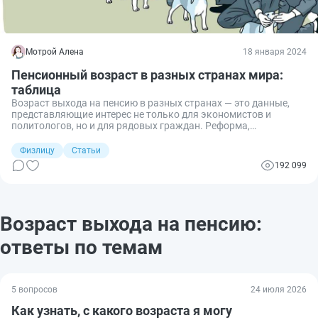
Мотрой Алена
18 января 2024
Пенсионный возраст в разных странах мира:
таблица
Возраст выхода на пенсию в разных странах — это данные,
представляющие интерес не только для экономистов и
политологов, но и для рядовых граждан. Реформа,
стартовавшая в России вызвала у населения волнение и
негодование. Многие начали смотреть в сторону Европы: мол,
Физлицу
Статьи
там пенсионеры молодые, не то, что у нас. А после новости о
192 099
том, что в Италии пенсионный возраст снизили, читатели
вообще возмутились. Редакция PPT.ru решила разобраться, в
каких странах какой пенсионный возраст.
Возраст выхода на пенсию:
ответы по темам
5 вопросов
24 июля 2026
Как узнать, с какого возраста я могу