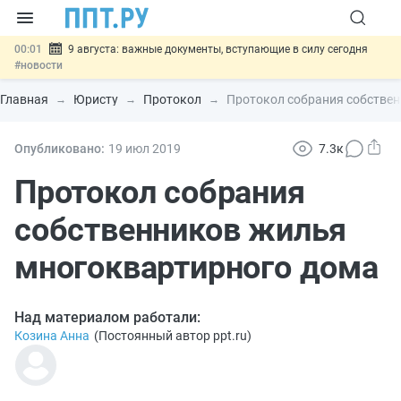
00:01
9 августа: важные документы, вступающие в силу сегодня
#новости
07.08
Подписан закон о блокировке продажи опасных товаров через
«Честный знак»
#новости
Главная
Юристу
Протокол
Протокол собрания собстве
07.08
Дистанционную работу беременных пропишут в ТК РФ
#новости
07.08
Госпошлину за устранение ошибок в документах предлагают
Опубликовано:
19 июл
2019
7.3к
отменить
#новости
07.08
Важно
Разработают единые критерии трудовых и ГПХ-
Протокол собрания
отношений
#новости
собственников жилья
многоквартирного дома
Над материалом работали:
Козина Анна
(
Постоянный автор ppt.ru
)