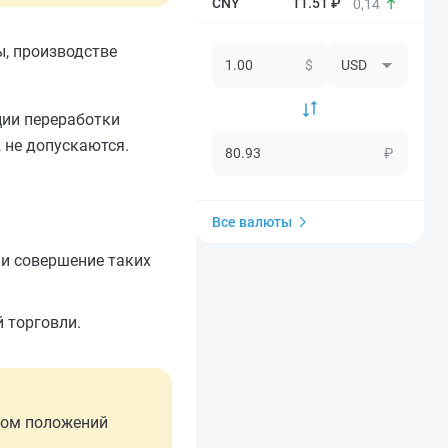
11.51 ₽
0,14
, производстве
$
ции переработки
, не допускаются.
₽
Все валюты
ли совершение таких
 торговли.
том положений