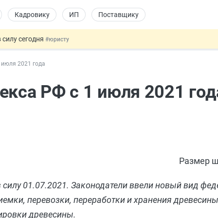
Кадровику
ИП
Поставщику
 силу сегодня
#юристу
х товаров через «Честный знак»
#юристу
 июля 2021 года
в ТК РФ
#кадровику
ах предлагают отменить
#физлицу
екса РФ с 1 июля 2021 год
овых и ГПХ-отношений
#кадровику
Размер ш
 силу 01.07.2021. Законодатели ввели новый вид фе
иемки, перевозки, переработки и хранения древесины
кировки древесины.