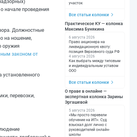
надзорных)
участок
о начале проведения
Все статьи колонки
Практическое КУ — колонка
Максима Бунякина
зора. Должностные
6 августа 2026
о на ношение,
Право акционера на
о оружия
ликвидационную квоту:
позиция Верховного суда РФ
ным законом от
4 августа 2026
Как выбрать между типовым
и индивидуальным уставом
ООО
а установленного
Все статьи колонки
О праве в онлайне —
ки, перевозки,
экспертная колонка Зарины
Эргашевой
5 августа 2026
«Мы просто перевели
обучение на ИП». Суд
взыскал долг лично с
блюдение
руководителей онлайн-
школы