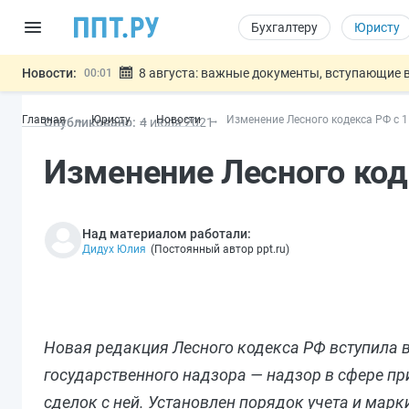
Бухгалтеру
Юристу
Новости:
8 августа: важные документы, вступающие в
00:01
Подписан закон о блокировке продажи опасны
07.08
Главная
Юристу
Новости
Изменение Лесного кодекса РФ с 1
Опубликовано:
4 июл
я
2021
Дистанционную работу беременных пропишут 
07.08
Госпошлину за устранение ошибок в документ
07.08
Изменение Лесного код
Разработают единые критерии труд
07.08
Важно
Над материалом работали:
Дидух Юлия
(
Постоянный автор ppt.ru
)
Новая редакция Лесного кодекса РФ вступила в
государственного надзора — надзор в сфере пр
сделок с ней. Установлен порядок учета и мар