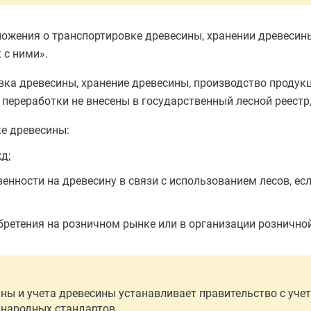
ожения о транспортировке древесины, хранении древесины
 с ними»
.
овка древесины, хранение древесины, производство продук
е переработки не внесены в государственный лесной реестр
е древесины:
д;
енности на древесину в связи с использованием лесов, ес
бретения на розничном рынке или в организации розничной
ны и учета древесины устанавливает правительство с уче
народных стандартов.