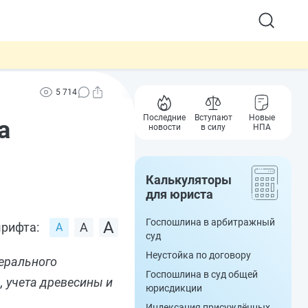
5 714
Последние
Вступают
Новые
а
новости
в силу
НПА
Калькуляторы
для юриста
Госпошлина в арбитражный
рифта:
суд
Неустойка по договору
дерального
Госпошлина в суд общей
, учета древесины и
юрисдикции
Индексация присуждённых