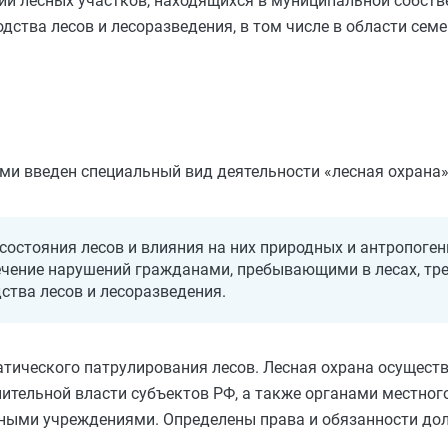
и лесных участков, находящихся в муниципальной собстве
дства лесов и лесоразведения, в том числе в области сем
ами введен специальный вид деятельности «лесная охрана»
состояния лесов и влияния на них природных и антропоген
ечение нарушений гражданами, пребывающими в лесах, тре
ства лесов и лесоразведения.
атического патрулирования лесов. Лесная охрана осущес
ительной власти субъектов РФ, а также органами местног
нными учреждениями. Определены права и обязанности до