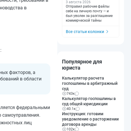
нности, требований в
3 августа 2026
Отправил рабочие файлы
еноводства в
себе на личную почту — и
был уволен за разглашение
коммерческой тайны
Все статьи колонки
:
Популярное для
юриста
ных факторов, а
Калькулятор расчета
бований в области
госпошлины в арбитражный
суд
743к
Калькулятор госпошлины в
суд общей юрисдикции
твляется федеральными
40.1к
Инструкция: готовим
о самоуправления.
уведомление о расторжении
лжностных лиц
договора аренды
102к