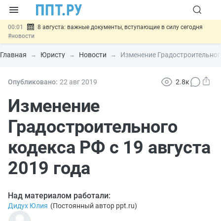
00:01
8 августа: важные документы, вступающие в силу сегодня
#новости
07.08
Подписан закон о блокировке продажи опасных товаров через
«Честный знак»
#новости
Главная
Юристу
Новости
Изменение Градостроительного
07.08
Дистанционную работу беременных пропишут в ТК РФ
#новости
07.08
Госпошлину за устранение ошибок в документах предлагают
Опубликовано:
22 авг
2019
2.8к
отменить
#новости
07.08
Важно
Разработают единые критерии трудовых и ГПХ-
Изменение
отношений
#новости
Градостроительного
кодекса РФ с 19 августа
2019 года
Над материалом работали:
Дидух Юлия
(
Постоянный автор ppt.ru
)