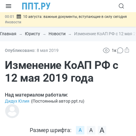
00:01
10 августа: важные документы, вступающие в силу сегодня
#новости
07.08
Подписан закон о блокировке продажи опасных товаров через
«Честный знак»
#новости
Главная
Юристу
Новости
Изменение КоАП РФ с 12 мая 2
07.08
Дистанционную работу беременных пропишут в ТК РФ
#новости
07.08
Госпошлину за устранение ошибок в документах предлагают
Опубликовано:
8 мая 2019
1к
отменить
#новости
07.08
Важно
Разработают единые критерии трудовых и ГПХ-
Изменение КоАП РФ с
отношений
#новости
12 мая 2019 года
Над материалом работали:
Дидух Юлия
(
Постоянный автор ppt.ru
)
Размер шрифта: