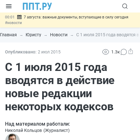
00:01
7 августа: важные документы, вступающие в силу сегодня
#новости
06.08
Минпромторг предложил запретить смешанные лоты
электроники в госзакупках
#новости
Главная
Юристу
Новости
С 1 июля 2015 года вводятся 
06.08
Подписан указ об отмене спецрежима для вкладов физлиц из
недружественных стран
#новости
06.08
Возврат денег за риелторские услуги при недействительных
Опубликовано:
2 июл
2015
1.3к
сделках: инициатива
#новости
06.08
Важно
Обеспечительный платёж СПОТ могут заменить
С 1 июля 2015 года
банковской гарантией
#новости
вводятся в действие
новые редакции
некоторых кодексов
Над материалом работали:
Николай Кольцов
(
Журналист
)