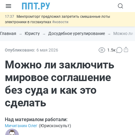
17:37
Минпромторг предложил запретить смешанные лоты
электроники в госзакупках
#новости
17:13
Подписан указ об отмене спецрежима для вкладов физлиц из
недружественных стран
#новости
Главная
Юристу
Досудебное урегулирование
Можно ли з
16:30
Возврат денег за риелторские услуги при недействительных
сделках: инициатива
#новости
15:51
МВД запускает автоматическое аннулирование патента
Опубликовано:
6 мая 2026
1.5к
иностранцев за неуплату НДФЛ
#новости
13:48
Важно
Обеспечительный платёж СПОТ могут заменить
Можно ли заключить
банковской гарантией
#новости
мировое соглашение
без суда и как это
сделать
Над материалом работали:
Мичиганин Олег
(
Юрисконсульт
)