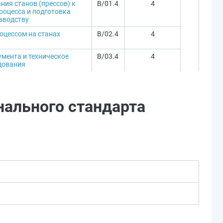
ния станов (прессов) к
B/01.4
4
роцесса и подготовка
зводству
оцессом на станах
B/02.4
4
умента и техническое
B/03.4
4
дования
нального стандарта