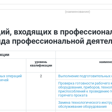
(наименование)
ий, входящих в профессиона
ида профессиональной деятел
кции
уровень
наимено
квалификации
ных операций
2
Выполнение подготовительных 
рячей
Проверка готовности рабочего 
оборудования, приборов, техно
приспособлений к проведению т
горячего проката
Замена технологического инстр
обслуживание оборудования