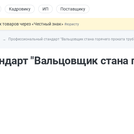
Кадровику
ИП
Поставщику
х товаров через «Честный знак»
#юристу
в ТК РФ
#кадровику
Профессиональный стандарт "Вальцовщик стана горячего проката труб
ах предлагают отменить
#физлицу
ЖС с эскроу-счетами
#юристу
дарт "Вальцовщик стана г
овых и ГПХ-отношений
#кадровику