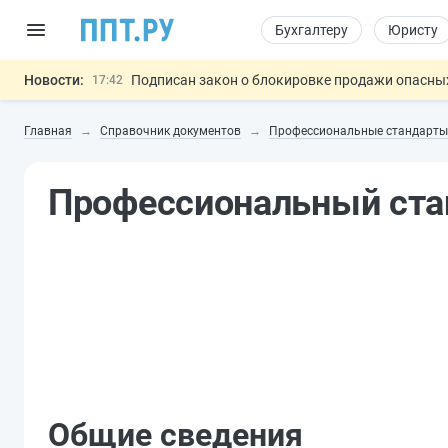
Бухгалтеру
Юристу
Новости:
Подписан закон о блокировке продажи опасны
17:42
Дистанционную работу беременных пропишут 
17:17
Главная
Справочник документов
Профессиональные стандарты
Госпошлину за устранение ошибок в документ
16:02
Изменят правила контроля за подрядчиками И
15:25
Профессиональный стан
Разработают единые критерии труд
11:31
Важно
Общие сведения