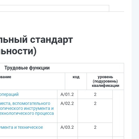
льный стандарт
ьности)
Трудовые функции
вание
код
уровень
(подуровень)
квалификации
операций
A/01.2
2
места, вспомогательного
A/02.2
2
логического инструмента и
ехнологического процесса
умента и техническое
A/03.2
2