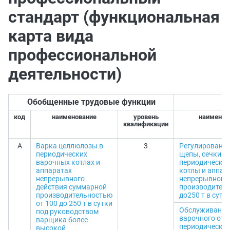
стандарт (функциональная
карта вида
профессиональной
деятельности)
Обобщенные трудовые функции
Т
код
наименование
уровень
наименов
квалификации
A
Варка целлюлозы в
3
Регулирование
периодических
щепы, сечки из
варочных котлах и
периодически
аппаратах
котлы и аппар
непрерывного
непрерывного 
действия суммарной
производитель
производительностью
до250 т в сутк
от 100 до 250 т в сутки
Обслуживание
под руководством
варочного отд
варщика более
периодически
высокой