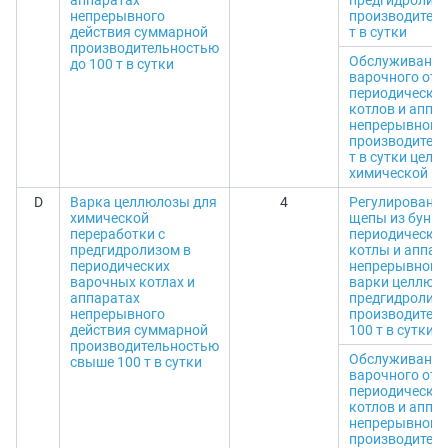
аппаратах
предгидролиз
непрерывного
производитель
действия суммарной
т в сутки
производительностью
Обслуживание
до 100 т в сутки
варочного отд
периодически
котлов и аппа
непрерывного 
производитель
т в сутки цел
химической пе
D
Варка целлюлозы для
4
Регулирование
химической
щепы из бунке
переработки с
периодически
предгидролизом в
котлы и аппар
периодических
непрерывного 
варочных котлах и
варки целлюло
аппаратах
предгидролиз
непрерывного
производител
действия суммарной
100 т в сутки
производительностью
Обслуживание
свыше 100 т в сутки
варочного отд
периодически
котлов и аппа
непрерывного 
производител