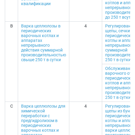
котлов и аппа
квалификации
непрерывного 
производитель
до 250 т всутк
B
Варка целлюлозы в
4
Регулирование
периодических
щепы, сечки из
варочных котлах и
периодически
аппаратах
котлы и аппар
непрерывного
непрерывного 
действия суммарной
суммарной
производительностью
производител
свыше 250 т в сутки
250 т в сутки
Обслуживание
варочного отд
периодически
котлов и аппа
непрерывного 
производител
250 т в сутки
C
Варка целлюлозы для
4
Регулирование
химической
щепы из бунке
переработки с
периодически
предгидролизом в
котлы и аппар
периодических
непрерывного 
варочных котлах и
варки целлюло