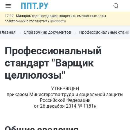
17:37
Минпромторг предложил запретить смешанные лоты
электроники в госзакупках
#новости
17:13
Подписан указ об отмене спецрежима для вкладов физлиц из
недружественных стран
#новости
Главная
Справочник документов
Профессиональные станд
16:30
Возврат денег за риелторские услуги при недействительных
сделках: инициатива
#новости
Профессиональный
15:51
МВД запускает автоматическое аннулирование патента
иностранцев за неуплату НДФЛ
#новости
13:48
Важно
Обеспечительный платёж СПОТ могут заменить
стандарт "Варщик
банковской гарантией
#новости
целлюлозы"
УТВЕРЖДЕН
приказом Министерства труда и социальной защиты
Российской Федерации
от 26 декабря 2014 № 1181н
Общие сведения