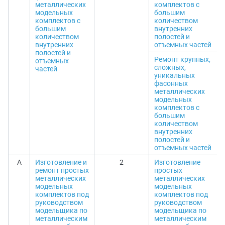
металлических
комплектов с
модельных
большим
комплектов с
количеством
большим
внутренних
количеством
полостей и
внутренних
отъемных частей
полостей и
Ремонт крупных,
отъемных
сложных,
частей
уникальных
фасонных
металлических
модельных
комплектов с
большим
количеством
внутренних
полостей и
отъемных частей
А
Изготовление и
2
Изготовление
ремонт простых
простых
металлических
металлических
модельных
модельных
комплектов под
комплектов под
руководством
руководством
модельщика по
модельщика по
металлическим
металлическим