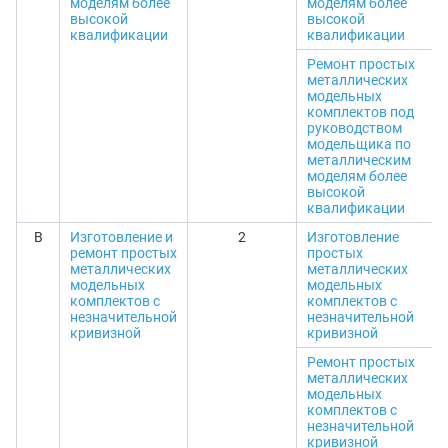
моделям более
моделям более
высокой
высокой
квалификации
квалификации
Ремонт простых
металлических
модельных
комплектов под
руководством
модельщика по
металлическим
моделям более
высокой
квалификации
В
Изготовление и
2
Изготовление
ремонт простых
простых
металлических
металлических
модельных
модельных
комплектов с
комплектов с
незначительной
незначительной
кривизной
кривизной
Ремонт простых
металлических
модельных
комплектов с
незначительной
кривизной