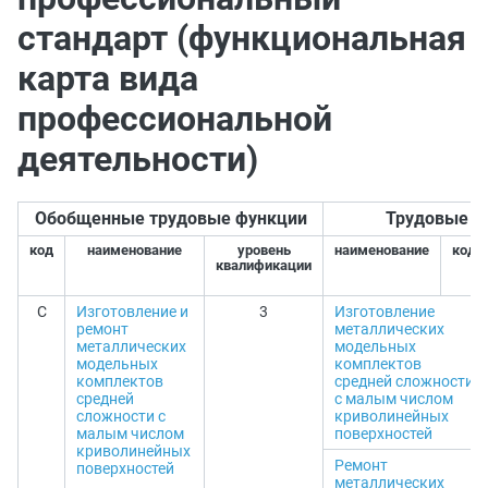
стандарт (функциональная
карта вида
профессиональной
деятельности)
Обобщенные трудовые функции
Трудовые ф
код
наименование
уровень
наименование
код
квалификации
C
Изготовление и
3
Изготовление
ремонт
металлических
металлических
модельных
модельных
комплектов
комплектов
средней сложности
средней
с малым числом
сложности с
криволинейных
малым числом
поверхностей
криволинейных
Ремонт
поверхностей
металлических