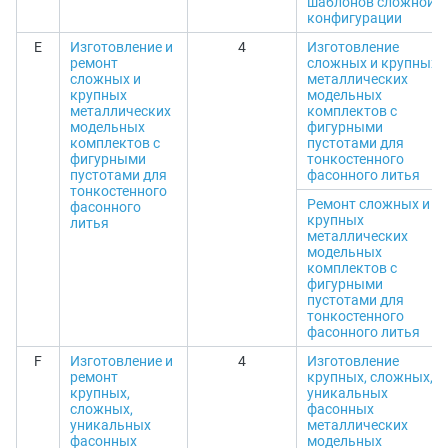
шаблонов сложной
конфигурации
E
Изготовление и
4
Изготовление
ремонт
сложных и крупных
сложных и
металлических
крупных
модельных
металлических
комплектов с
модельных
фигурными
комплектов с
пустотами для
фигурными
тонкостенного
пустотами для
фасонного литья
тонкостенного
Ремонт сложных и
фасонного
крупных
литья
металлических
модельных
комплектов с
фигурными
пустотами для
тонкостенного
фасонного литья
F
Изготовление и
4
Изготовление
ремонт
крупных, сложных,
крупных,
уникальных
сложных,
фасонных
уникальных
металлических
фасонных
модельных