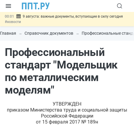
00:01
9 августа: важные документы, вступающие в силу сегодня
#новости
07.08
Подписан закон о блокировке продажи опасных товаров через
«Честный знак»
#новости
Главная
Справочник документов
Профессиональные станд
07.08
Дистанционную работу беременных пропишут в ТК РФ
#новости
Профессиональный
07.08
Госпошлину за устранение ошибок в документах предлагают
отменить
#новости
07.08
Важно
Разработают единые критерии трудовых и ГПХ-
стандарт "Модельщик
отношений
#новости
по металлическим
моделям"
УТВЕРЖДЕН
приказом Министерства труда и социальной защиты
Российской Федерации
от 15 февраля 2017 № 189н