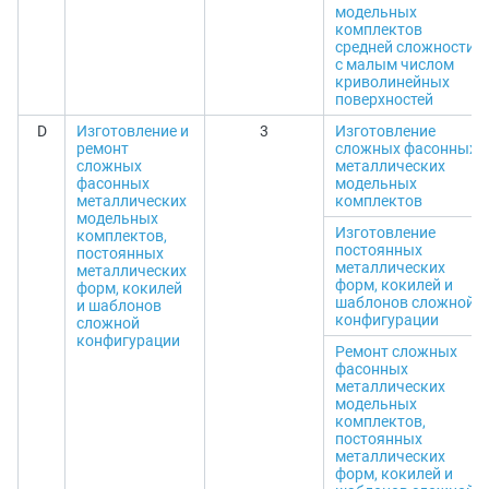
модельных
комплектов
средней сложности
с малым числом
криволинейных
поверхностей
D
Изготовление и
3
Изготовление
ремонт
сложных фасонных
сложных
металлических
фасонных
модельных
металлических
комплектов
модельных
Изготовление
комплектов,
постоянных
постоянных
металлических
металлических
форм, кокилей и
форм, кокилей
шаблонов сложной
и шаблонов
конфигурации
сложной
конфигурации
Ремонт сложных
фасонных
металлических
модельных
комплектов,
постоянных
металлических
форм, кокилей и