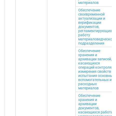
материалов
Обеспечение
своевременной
актуализации и
верификации
документов,
регламентирующих
работу
материаловедческого
подразделения
Обеспечение
хранения и
архивации записей,
касающихся
операций контроля,
измерения свойств и
испытания основных,
вспомогательных и
расходных
материалов
Обеспечение
хранения и
архивации
документов,
касающихся работы