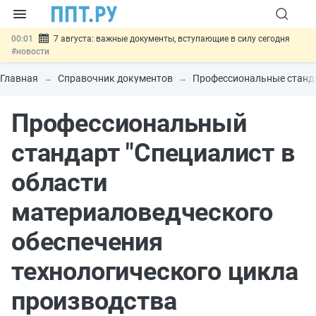
00:01
7 августа: важные документы, вступающие в силу сегодня
#новости
06.08
Минпромторг предложил запретить смешанные лоты
электроники в госзакупках
#новости
Главная
Справочник документов
Профессиональные станд
06.08
Подписан указ об отмене спецрежима для вкладов физлиц из
недружественных стран
#новости
Профессиональный
06.08
Возврат денег за риелторские услуги при недействительных
сделках: инициатива
#новости
06.08
Важно
Обеспечительный платёж СПОТ могут заменить
стандарт "Специалист в
банковской гарантией
#новости
области
материаловедческого
обеспечения
технологического цикла
производства