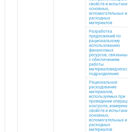
свойств и испытания
основных,
вспомогательных и
расходных
материалов
Разработка
предложений по
рациональному
использованию
финансовых
ресурсов, связанных
с обеспечением
работы
материаловедческого
подразделения
Рациональное
расходование
материалов,
используемых при
проведении операций
контроля, измерения
свойств и испытания
основных,
вспомогательных и
расходных
материалов