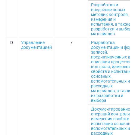
Разработка и
внедрение новых
методик контроля,
измерения и
испытания, а также
разработки и выбора
материалов
D
Управление
7
Разработка
документацией
документации и форм
записей,
предназначенных для
описания процессов
контроля, измерения
свойств и испытания
основных,
вспомогательных и
расходных
материалов, а также
их разработки и
выбора
Документирование
операций контроля,
измерения свойств и
испытания основных,
вспомогательных и
расходных