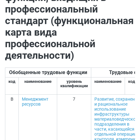
профессиональный
стандарт (функциональная
карта вида
профессиональной
деятельности)
Обобщенные трудовые функции
Трудовые ф
код
наименование
уровень
наименование
код
квалификации
B
Менеджмент
7
Развитие, сохранение
ресурсов
и рациональное
использование
инфраструктуры
материаловедческого
подразделения в
части, касающейся
отдельной операции
контроля, измерения