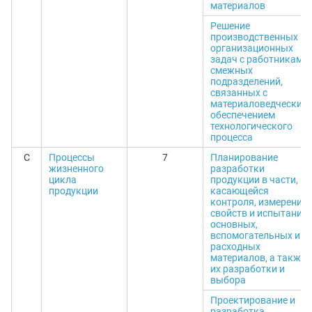
материалов
Решение
производственных и
организационных
задач с работниками
смежных
подразделений,
связанных с
материаловедческим
обеспечением
технологического
процесса
C
Процессы
7
Планирование
жизненного
разработки
цикла
продукции в части,
продукции
касающейся
контроля, измерения
свойств и испытания
основных,
вспомогательных и
расходных
материалов, а также
их разработки и
выбора
Проектирование и
разработка