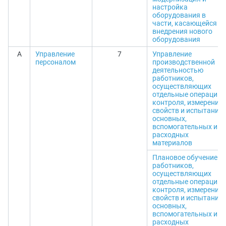
настройка
оборудования в
части, касающейся
внедрения нового
оборудования
A
Управление
7
Управление
персоналом
производственной
деятельностью
работников,
осуществляющих
отдельные операции
контроля, измерения
свойств и испытания
основных,
вспомогательных и
расходных
материалов
Плановое обучение
работников,
осуществляющих
отдельные операции
контроля, измерения
свойств и испытания
основных,
вспомогательных и
расходных