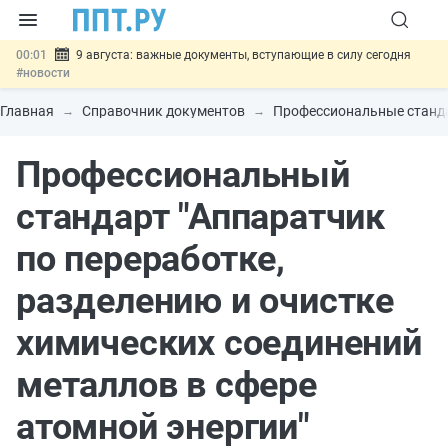
00:01
9 августа: важные документы, вступающие в силу сегодня
#новости
07.08
Подписан закон о блокировке продажи опасных товаров через
«Честный знак»
#новости
Главная
Справочник документов
Профессиональные станд
07.08
Дистанционную работу беременных пропишут в ТК РФ
#новости
Профессиональный
07.08
Госпошлину за устранение ошибок в документах предлагают
отменить
#новости
07.08
Важно
Разработают единые критерии трудовых и ГПХ-
стандарт "Аппаратчик
отношений
#новости
по переработке,
разделению и очистке
химических соединений
металлов в сфере
атомной энергии"