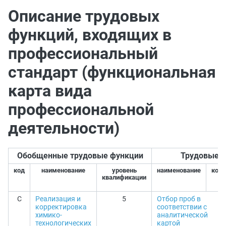
Описание трудовых
функций, входящих в
профессиональный
стандарт (функциональная
карта вида
профессиональной
деятельности)
Обобщенные трудовые функции
Трудовые 
код
наименование
уровень
наименование
код
квалификации
C
Реализация и
5
Отбор проб в
корректировка
соответствии с
химико-
аналитической
технологических
картой