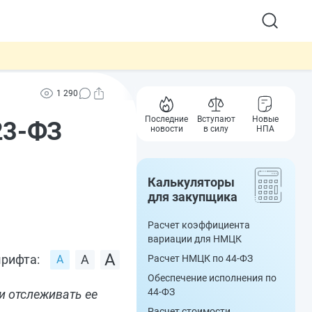
1 290
Последние
Вступают
Новые
23‑ФЗ
новости
в силу
НПА
Калькуляторы
для закупщика
Расчет коэффициента
вариации для НМЦК
рифта:
Расчет НМЦК по 44-ФЗ
Обеспечение исполнения по
44-ФЗ
и отслеживать ее
Расчет стоимости