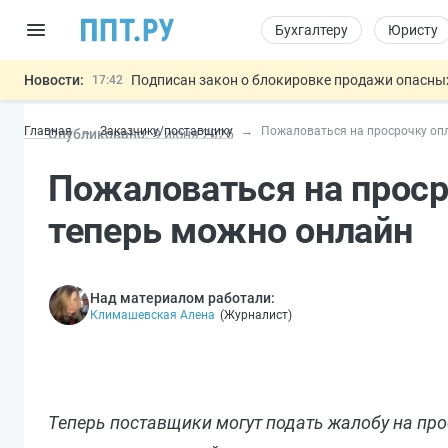
Бухгалтеру
Юристу
Новости:
Подписан закон о блокировке продажи опасны
17:42
Дистанционную работу беременных пропишут 
17:17
Главная
Заказчику/поставщику
Пожаловаться на просрочку опл
Опубликовано:
9 июн
я
2026
Госпошлину за устранение ошибок в документ
16:02
Изменят правила контроля за подрядчиками И
15:25
Пожаловаться на проср
Разработают единые критерии труд
11:31
Важно
теперь можно онлайн
Над материалом работали:
Климашевская Алена
(
Журналист
)
Теперь поставщики могут подать жалобу на про