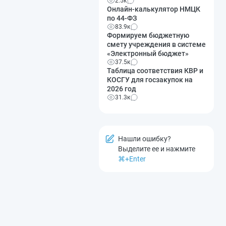
2.5к
Онлайн-калькулятор НМЦК
по 44-ФЗ
83.9к
Формируем бюджетную
смету учреждения в системе
«Электронный бюджет»
37.5к
Таблица соответствия КВР и
КОСГУ для госзакупок на
2026 год
31.3к
Нашли ошибку?
Выделите ее и нажмите
⌘+Enter