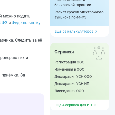
банковской гарантии
Расчет сроков электронного
ый можно подать
аукциона по 44-ФЗ
4‑ФЗ
и
Федеральному
Еще 58 калькуляторов
зчика. Следить за её
Сервисы
роверяют их и
Регистрация ООО
Изменения в ООО
а приёмки. За
Декларация УСН ООО
Декларация УСН ИП
Ликвидация ООО
Еще 4 сервиса для ИП