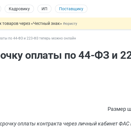
Кадровику
ИП
Поставщику
х товаров через «Честный знак»
#юристу
в ТК РФ
#кадровику
аты по 44‑ФЗ и 223‑ФЗ теперь можно онлайн
ах предлагают отменить
#физлицу
ЖС с эскроу-счетами
#юристу
очку оплаты по 44‑ФЗ и 2
овых и ГПХ-отношений
#кадровику
Размер ш
срочку оплаты контракта через личный кабинет ФАС 