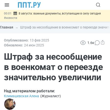
00:01
8 августа: важные документы, вступающие в силу сегодня
#новости
07.08
Подписан закон о блокировке продажи опасных товаров через
«Честный знак»
#новости
Главная
Штраф за несообщение в военкомат о переезде значит
07.08
Дистанционную работу беременных пропишут в ТК РФ
#новости
07.08
Опубликовано:
Госпошлину за устранение ошибок в документах предлагают
13 фев
2025
1.6к
отменить
#новости
Обновлено:
24 июн
2025
07.08
Важно
Разработают единые критерии трудовых и ГПХ-
отношений
Штраф за несообщение
#новости
в военкомат о переезде
значительно увеличили
Над материалом работали:
Климашевская Алена
(
Журналист
)