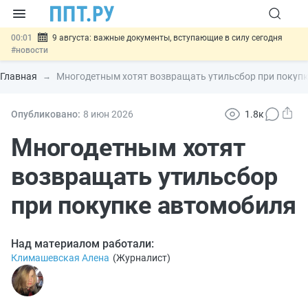
00:01
9 августа: важные документы, вступающие в силу сегодня
#новости
07.08
Подписан закон о блокировке продажи опасных товаров через
«Честный знак»
#новости
Главная
Многодетным хотят возвращать утильсбор при покуп
07.08
Дистанционную работу беременных пропишут в ТК РФ
#новости
07.08
Госпошлину за устранение ошибок в документах предлагают
Опубликовано:
8 июн
2026
1.8к
отменить
#новости
07.08
Важно
Разработают единые критерии трудовых и ГПХ-
Многодетным хотят
отношений
#новости
возвращать утильсбор
при покупке автомобиля
Над материалом работали:
Климашевская Алена
(
Журналист
)