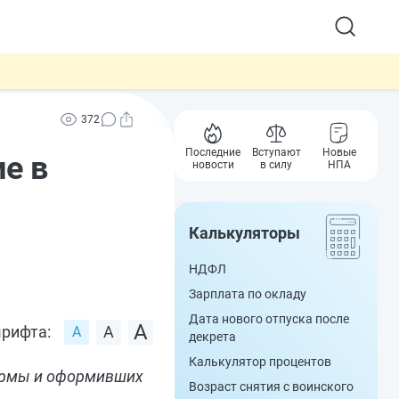
372
Последние
Вступают
Новые
е в
новости
в силу
НПА
Калькуляторы
НДФЛ
Зарплата по окладу
Дата нового отпуска после
рифта:
декрета
Калькулятор процентов
ормы и оформивших
Возраст снятия с воинского