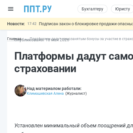
Бухгалтеру
Юристу
Новости:
Подписан закон о блокировке продажи опасны
17:42
Дистанционную работу беременных пропишут 
17:17
Главная
Платформы дадут самозанятым бонусы за участие в страх
Опубликовано:
18 мая 2026
Госпошлину за устранение ошибок в документ
16:02
Изменят правила контроля за подрядчиками И
15:25
Платформы дадут само
Разработают единые критерии труд
11:31
Важно
страховании
Над материалом работали:
Климашевская Алена
(
Журналист
)
Установлен минимальный объем поощрений дл