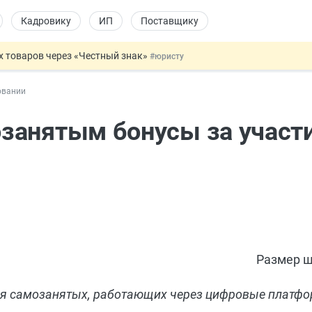
Кадровику
ИП
Поставщику
х товаров через «Честный знак»
#юристу
в ТК РФ
#кадровику
овании
ах предлагают отменить
#физлицу
ЖС с эскроу-счетами
#юристу
занятым бонусы за участи
овых и ГПХ-отношений
#кадровику
Размер ш
я самозанятых, работающих через цифровые платф