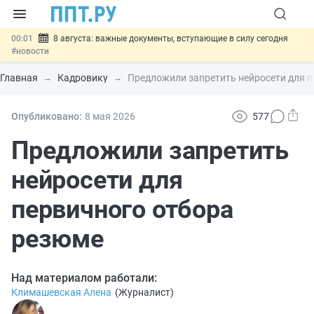
00:01
8 августа: важные документы, вступающие в силу сегодня
#новости
07.08
Подписан закон о блокировке продажи опасных товаров через
«Честный знак»
#новости
Главная
Кадровику
Предложили запретить нейросети для 
07.08
Дистанционную работу беременных пропишут в ТК РФ
#новости
07.08
Госпошлину за устранение ошибок в документах предлагают
Опубликовано:
8 мая 2026
577
отменить
#новости
07.08
Важно
Разработают единые критерии трудовых и ГПХ-
Предложили запретить
отношений
#новости
нейросети для
первичного отбора
резюме
Над материалом работали:
Климашевская Алена
(
Журналист
)