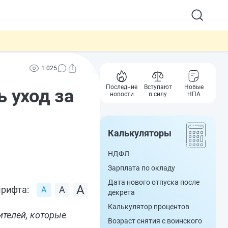
1 025
Последние
Вступают
Новые
 уход за
новости
в силу
НПА
Калькуляторы
НДФЛ
Зарплата по окладу
Дата нового отпуска после
рифта:
декрета
Калькулятор процентов
ителей, которые
Возраст снятия с воинского