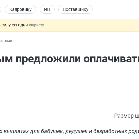
Кадровику
ИП
Поставщику
 силу сегодня
#юристу
х товаров через «Честный знак»
#юристу
детьми
в ТК РФ
#кадровику
ах предлагают отменить
#физлицу
ым предложили оплачивать
овых и ГПХ-отношений
#кадровику
Размер ш
 выплатах для бабушек, дедушек и безработных род