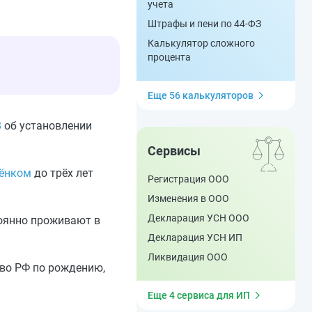
учета
Штрафы и пени по 44-ФЗ
Калькулятор сложного
процента
Еще 56 калькуляторов
8
об установлении
Сервисы
бёнком
до трёх лет
Регистрация ООО
Изменения в ООО
Декларация УСН ООО
тоянно проживают в
Декларация УСН ИП
Ликвидация ООО
тво РФ по рождению,
Еще 4 сервиса для ИП