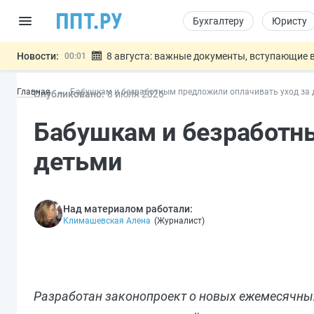
Бухгалтеру
Юристу
Новости:
8 августа: важные документы, вступающие в
00:01
Подписан закон о блокировке продажи опасны
07.08
Главная
Бабушкам и безработным предложили оплачивать уход за 
Опубликовано:
8 июл
я
2026
Дистанционную работу беременных пропишут 
07.08
Госпошлину за устранение ошибок в документ
07.08
Бабушкам и безработн
Разработают единые критерии труд
07.08
Важно
детьми
Над материалом работали:
Климашевская Алена
(
Журналист
)
Разработан законопроект о новых ежемесячных