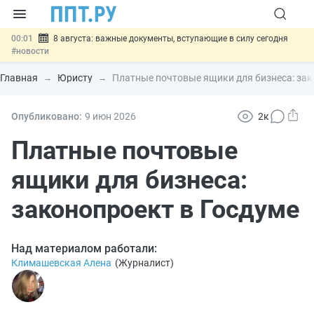
00:01
8 августа: важные документы, вступающие в силу сегодня
#новости
07.08
Подписан закон о блокировке продажи опасных товаров через
«Честный знак»
#новости
Главная
Юристу
Платные почтовые ящики для бизнеса: зак
07.08
Дистанционную работу беременных пропишут в ТК РФ
#новости
07.08
Госпошлину за устранение ошибок в документах предлагают
Опубликовано:
9 июн
2026
2к
отменить
#новости
07.08
Важно
Разработают единые критерии трудовых и ГПХ-
Платные почтовые
отношений
#новости
ящики для бизнеса:
законопроект в Госдуме
Над материалом работали:
Климашевская Алена
(
Журналист
)