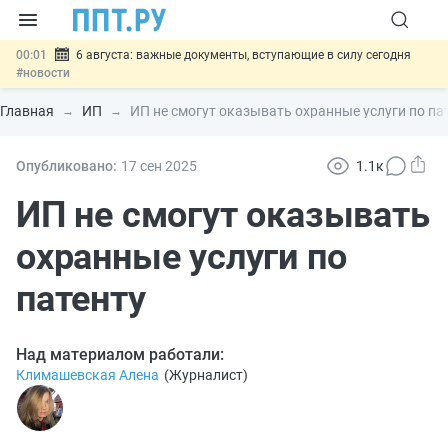
00:01
6 августа: важные документы, вступающие в силу сегодня
#новости
05.08
Обновили сообщения НПФ о договорах НПО и долгосрочных
сбережений
#новости
Главная
ИП
ИП не смогут оказывать охранные услуги по па
05.08
Мигрантам с судимостью запретят получать ВНЖ и
гражданство: закон подписан
#новости
05.08
Систему страхования вкладов распространили на электронные
Опубликовано:
17 сен
2025
1.1к
кошельки
#новости
05.08
Важно
Подписан закон об упрощении госзакупок по 44-ФЗ
ИП не смогут оказывать
#новости
охранные услуги по
патенту
Над материалом работали:
Климашевская Алена
(
Журналист
)