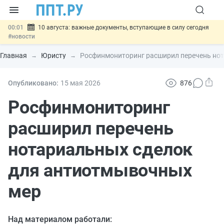
00:01
10 августа: важные документы, вступающие в силу сегодня
#новости
07.08
Подписан закон о блокировке продажи опасных товаров через
«Честный знак»
#новости
Главная
Юристу
Росфинмониторинг расширил перечень но
07.08
Дистанционную работу беременных пропишут в ТК РФ
#новости
07.08
Госпошлину за устранение ошибок в документах предлагают
Опубликовано:
15 мая 2026
876
отменить
#новости
07.08
Важно
Разработают единые критерии трудовых и ГПХ-
Росфинмониторинг
отношений
#новости
расширил перечень
нотариальных сделок
для антиотмывочных
мер
Над материалом работали: