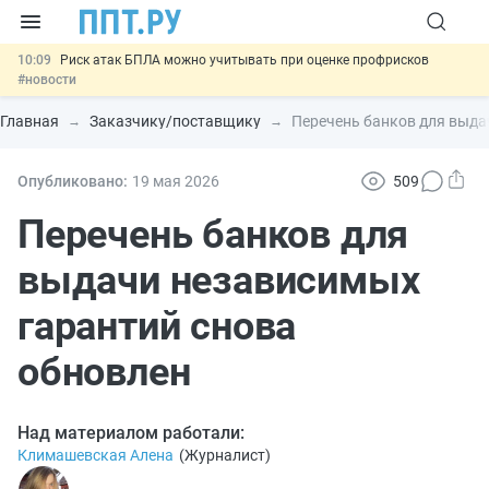
10:09
Риск атак БПЛА можно учитывать при оценке профрисков
#новости
00:01
6 августа: важные документы, вступающие в силу сегодня
#новости
Главная
Заказчику/поставщику
Перечень банков для выда
05.08
Обновили сообщения НПФ о договорах НПО и долгосрочных
сбережений
#новости
05.08
Мигрантам с судимостью запретят получать ВНЖ и
Опубликовано:
19 мая 2026
509
гражданство: закон подписан
#новости
05.08
Важно
Подписан закон об упрощении госзакупок по 44-ФЗ
Перечень банков для
#новости
выдачи независимых
гарантий снова
обновлен
Над материалом работали:
Климашевская Алена
(
Журналист
)