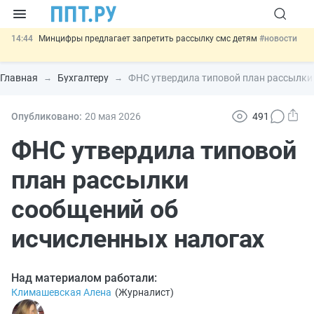
14:44
Минцифры предлагает запретить рассылку смс детям
#новости
14:02
Основания для выдворения иностранцев из России стало
больше
#новости
Главная
Бухгалтеру
ФНС утвердила типовой план рассылки
13:16
Могут разрешить использование персональных данных россиян
для обучения ИИ
#новости
12:42
Губернаторам дадут право вводить разрешительный учёт
Опубликовано:
20 мая 2026
491
иностранцев
#новости
11:31
Важно
Разработают единые критерии трудовых и ГПХ-
ФНС утвердила типовой
отношений
#новости
план рассылки
сообщений об
исчисленных налогах
Над материалом работали:
Климашевская Алена
(
Журналист
)