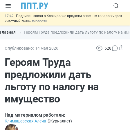
17:42
Подписан закон о блокировке продажи опасных товаров через
«Честный знак»
#новости
17:17
Дистанционную работу беременных пропишут в ТК РФ
#новости
Главная
Героям Труда предложили дать льготу по налогу на и
16:02
Госпошлину за устранение ошибок в документах предлагают
отменить
#новости
15:25
Изменят правила контроля за подрядчиками ИЖС с эскроу-
Опубликовано:
14 мая 2026
528
счетами
#новости
11:31
Важно
Разработают единые критерии трудовых и ГПХ-
Героям Труда
отношений
#новости
предложили дать
льготу по налогу на
имущество
Над материалом работали:
Климашевская Алена
(
Журналист
)