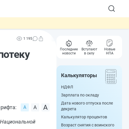
1 195
Последние
Вступают
Новые
потеку
новости
в силу
НПА
Калькуляторы
НДФЛ
Зарплата по окладу
Дата нового отпуска после
рифта:
декрета
Калькулятор процентов
 Национальной
Возраст снятия с воинского