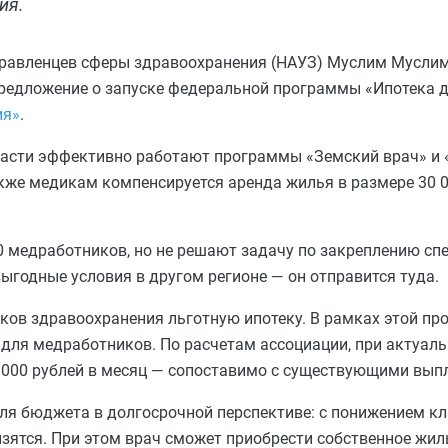
ия.
правленцев сферы здравоохранения (НАУЗ) Муслим Мусли
редложение о запуске федеральной программы «Ипотека 
ия»
.
ласти эффективно работают программы «Земский врач» и
кже медикам компенсируется аренда жилья в размере 30 0
 медработников, но не решают задачу по закреплению спе
ыгодные условия в другом регионе — он отправится туда.
иков здравоохранения льготную ипотеку. В рамках этой п
 для медработников. По расчетам ассоциации, при актуаль
 000 рублей в месяц — сопоставимо с существующими выпл
для бюджета в долгосрочной перспективе: с понижением к
зятся. При этом врач сможет приобрести собственное жиль