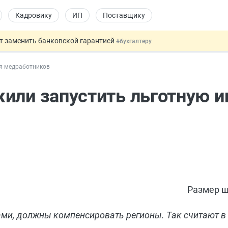
Кадровику
ИП
Поставщику
т заменить банковской гарантией
#бухгалтеру
оект направлен в Правительство
#юристу
ля медработников
ката и декларации о соответствии
#юристу
 профрисков
#кадровику
или запустить льготную и
давать скидку
#физлицу
Размер ш
ми, должны компенсировать регионы. Так считают в