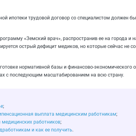
тной ипотеки трудовой договор со специалистом должен б
ограмму «Земский врач», распространив ее на города и н
сируется острый дефицит медиков, но которые сейчас не с
дготовке нормативной базы и финансово-экономического о
нах с последующим масштабированием на всю страну.
ье
;
омпенсационная выплата медицинским работникам
;
я медицинских работников
;
дработникам и как ее получить
.