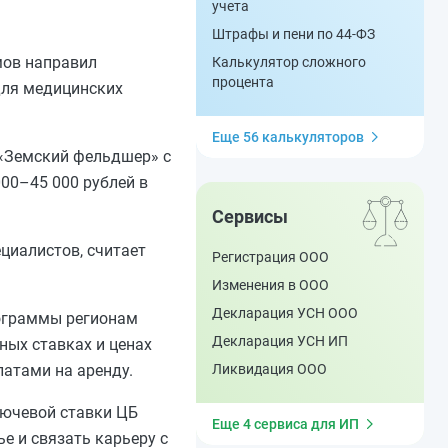
учета
Штрафы и пени по 44-ФЗ
мов направил
Калькулятор сложного
процента
для медицинских
Еще 56 калькуляторов
 «Земский фельдшер» с
00–45 000 рублей в
Сервисы
циалистов, считает
Регистрация ООО
Изменения в ООО
Декларация УСН ООО
рограммы регионам
Декларация УСН ИП
ных ставках и ценах
атами на аренду.
Ликвидация ООО
лючевой ставки ЦБ
Еще 4 сервиса для ИП
е и связать карьеру с