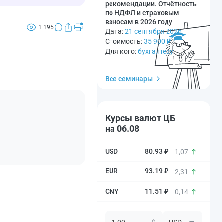
рекомендации. Отчётность
по НДФЛ и страховым
взносам в 2026 году
1 195
Дата:
21 сентября 2026
Стоимость:
35 900
₽
Для кого:
бухгалтеру
Все семинары
Курсы валют ЦБ
на 06.08
80.93 ₽
1,07
93.19 ₽
2,31
11.51 ₽
0,14
$