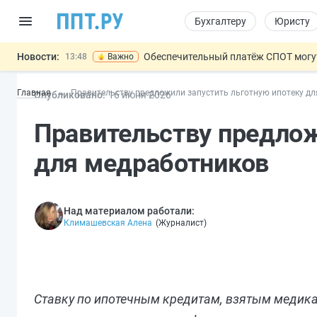
Бухгалтеру
Юристу
Новости:
Обеспечительный платёж СПОТ могу
13:48
Важно
Защита от сталкинга: доработанный законопр
12:17
Главная
Правительству предложили запустить льготную ипотеку д
Опубликовано:
16 июн
я
2026
Минпромторг предлагает новые формы сертифи
11:23
Риск атак БПЛА можно учитывать при оценке
10:09
Правительству предлож
На оплату эвакуации автомобиля предложили 
14:21
для медработников
Над материалом работали:
Климашевская Алена
(
Журналист
)
Ставку по ипотечным кредитам, взятым медика