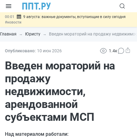
00:01
9 августа: важные документы, вступающие в силу сегодня
#новости
07.08
Подписан закон о блокировке продажи опасных товаров через
«Честный знак»
#новости
Главная
Юристу
Введен мораторий на продажу недвижимос
07.08
Дистанционную работу беременных пропишут в ТК РФ
#новости
07.08
Госпошлину за устранение ошибок в документах предлагают
Опубликовано:
10 июн
2026
1.4к
отменить
#новости
07.08
Важно
Разработают единые критерии трудовых и ГПХ-
Введен мораторий на
отношений
#новости
продажу
недвижимости,
арендованной
субъектами МСП
Над материалом работали: