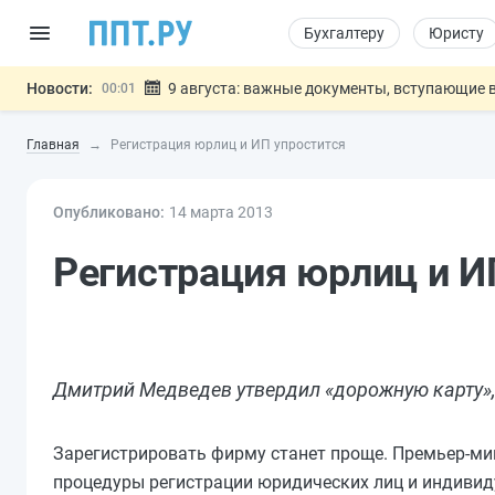
Бухгалтеру
Юристу
Новости:
9 августа: важные документы, вступающие в
00:01
Подписан закон о блокировке продажи опасны
07.08
Главная
Регистрация юрлиц и ИП упростится
Дистанционную работу беременных пропишут 
07.08
Госпошлину за устранение ошибок в документ
07.08
Опубликовано:
14 мар
та
Разработают единые критерии труд
2013
07.08
Важно
Регистрация юрлиц и И
Дмитрий Медведев утвердил «дорожную карту», 
Зарегистрировать фирму станет проще. Премьер-м
процедуры регистрации юридических лиц и индивид