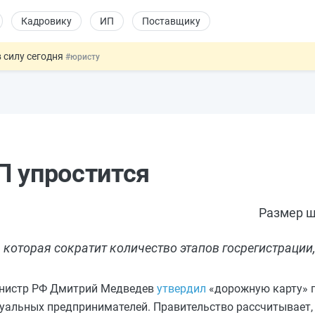
Кадровику
ИП
Поставщику
 силу сегодня
#юристу
х товаров через «Честный знак»
#юристу
в ТК РФ
#кадровику
ах предлагают отменить
#физлицу
овых и ГПХ-отношений
#кадровику
П упростится
Размер ш
которая сократит количество этапов госрегистрации,
инистр РФ Дмитрий Медведев
утвердил
«дорожную карту» 
уальных предпринимателей. Правительство рассчитывает,