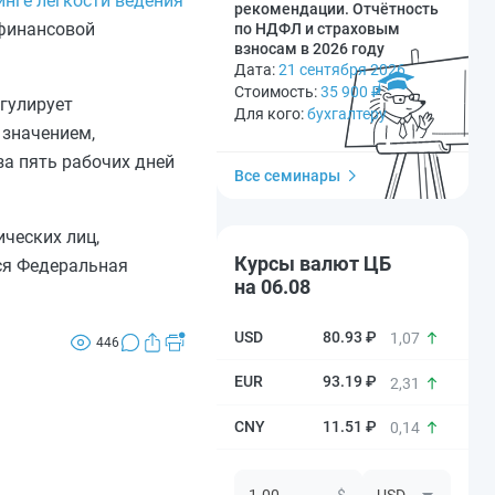
инге легкости ведения
рекомендации. Отчётность
 финансовой
по НДФЛ и страховым
взносам в 2026 году
Дата:
21 сентября 2026
Стоимость:
35 900
₽
гулирует
Для кого:
бухгалтеру
 значением,
за пять рабочих дней
Все семинары
ческих лиц,
Курсы валют ЦБ
ся Федеральная
на 06.08
80.93 ₽
1,07
446
93.19 ₽
2,31
11.51 ₽
0,14
$