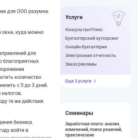
ами для ООО разумна.
Услуги
КонсультантПлюс
о окна, куда можно
Бухгалтерский аутсорсинг
Онлайн-бухгалтерия
направлений для
Электронная отчетность
ю благоприятных
Заказ рекламы
споряжении
ратить количество
Еще 3 услуги
изить с 5 до 3 дней.
 налогов,
оду те же действия
Семинары
ения бизнеса.
Заработная плата: анализ
изменений, поиск решений,
году войти в
практические