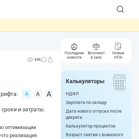
Последние
Вступают
Новые
новости
в силу
НПА
446
Калькуляторы
рифта:
НДФЛ
Зарплата по окладу
 сроки и затраты.
Дата нового отпуска после
декрета
Калькулятор процентов
по оптимизации
Возраст снятия с воинского
 что реализация