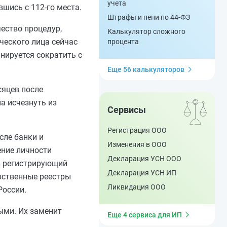
учета
шись с 112-го места.
Штрафы и пени по 44-ФЗ
ество процедур,
Калькулятор сложного
ческого лица сейчас
процента
анируется сократить с
Еще 56 калькуляторов
сяцев после
а исчезнуть из
Сервисы
Регистрация ООО
сле банки и
Изменения в ООО
ение личности
Декларация УСН ООО
в регистрирующий
Декларация УСН ИП
рственные реестры
Ликвидация ООО
России.
ыми. Их заменит
Еще 4 сервиса для ИП