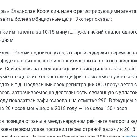
оры» Владислав Корочкин, идея с регистрирующими агент
авить более амбициозные цели. Эксперт сказал:
пке им патента за 10-15 минут… Нужен некий аналог одног
нциям.
зидент России подписал указ, который содержит перечень 
 федеральных органов исполнительной власти по создани
и. Список показателей для оценки приводился также в ра
кумент содержит конкретные цифры: насколько нужно сок
ях и т.д. Предельный срок регистрации ООО поручается сн
сов, затрачиваемое на деятельность, связанную с уплатой
году показатель зафиксирован на отметке 290. В текущем г
а 20 часов меньше, а к 2018 году — не более 150 часов.
я позиция страны в международном рейтинге легкости вед
воем первом указе поставил перед страной задачу к 2018 