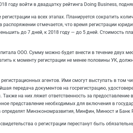
8 году войти в двадцатку рейтинга Doing Business, подняв
егистрации на всех этапах. Планируется сократить колич
 в распоряжении отмечается, что время регистрации юриди
меньшить до 7 дней, к 2018 году — до 5 дней. Стоимость пл
апитала ООО. Сумму можно будет внести в течение двух ме
тить к моменту регистрации не менее половины УК, должн
т регистрационных агентов. Ими смогут выступать в том чи
ейшая передача документов на госрегистрацию, удостовер
 Также на них ляжет ответственность за предоставление 
нное представление необходимых для включения в госуда
в определят Минэкономразвития, Минфин, Минюст и Банк 
 свидетельства о регистрации перестанут быть обязательн