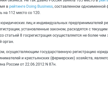
ния бизнеса. Не так давно Россия заняла 105 место в
рейт
емя в
рейтинге Doing Business
, составленном одноименной
 на 112 место со 120.
 юридических лиц и индивидуальных предпринимателей ре
егистрации, установленные законом, расходятся с текущим
со статьей 8 госрегистрация осуществляется не более чем 
 орган.
м, осуществляющим государственную регистрацию юриди
нимателей и крестьянских (фермерских) хозяйств, являет
а России от 22.06.2012 N 87н.