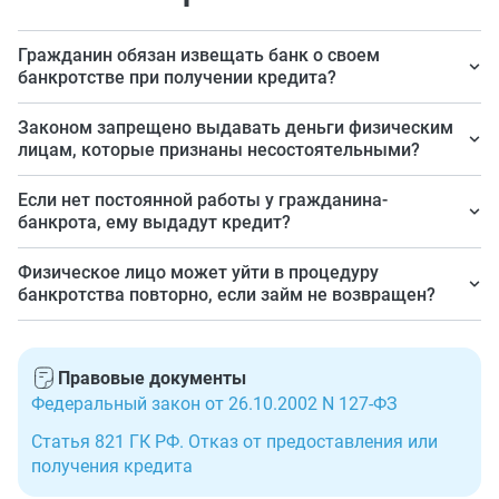
Гражданин обязан извещать банк о своем
банкротстве при получении кредита?
Да.
Законом запрещено выдавать деньги физическим
лицам, которые признаны несостоятельными?
Нет.
Если нет постоянной работы у гражданина-
банкрота, ему выдадут кредит?
Решение о выдаче денег банк принимает
Физическое лицо может уйти в процедуру
индивидуально по каждому заемщику. Чтобы
банкротства повторно, если займ не возвращен?
решение было положительным, нужно доказать свою
Да, если с момента окончания первой процедуры
платежеспособность. Постоянная работа в этом
прошло более 5 лет.
поможет.
Правовые документы
Федеральный закон от 26.10.2002 N 127-ФЗ
Статья 821 ГК РФ. Отказ от предоставления или
получения кредита