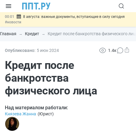
00:01
8 августа: важные документы, вступающие в силу сегодня
#новости
07.08
Подписан закон о блокировке продажи опасных товаров через
«Честный знак»
#новости
Главная
Кредит
Кредит после банкротства физического лиц
07.08
Дистанционную работу беременных пропишут в ТК РФ
#новости
07.08
Госпошлину за устранение ошибок в документах предлагают
Опубликовано:
5 июн
2024
1.4к
отменить
#новости
07.08
Важно
Разработают единые критерии трудовых и ГПХ-
Кредит после
отношений
#новости
банкротства
физического лица
Над материалом работали:
Князева Жанна
(
Юрист
)