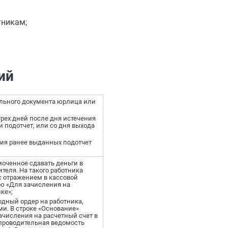
тникам;
ий
ельного документа юрлица или
трех дней после дня истечения
 подотчет, или со дня выхода
ия ранее выданных подотчет
моченное сдавать деньги в
теля. На такого работника
с отражением в кассовой
сью «Для зачисления на
ке»;
одный ордер на работника,
и. В строке «Основание»
числения на расчетный счет в
епроводительная ведомость