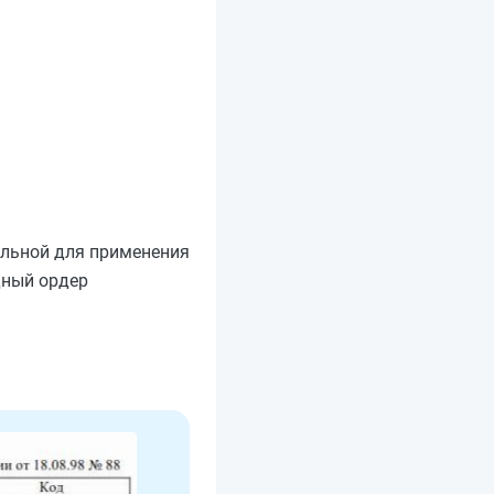
ельной для применения
дный ордер