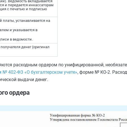
ции). Ведомость вкладывается
ся и передается инкассаторам
нция с печатью и подписью
й платы, устанавливается на
елем и указывается в
писи в ведомости.
 получателя денег (оригинал
яются расходным ордером по унифицированной, необязат
№ 402-ФЗ «О бухгалтерском учете»
, форме № КО-2. Расхо
ической выдачи денег.
ого ордера