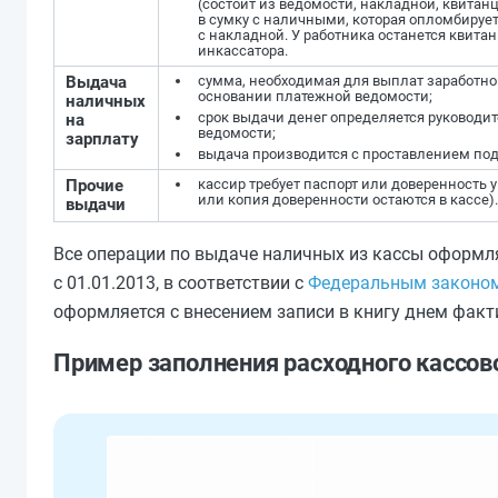
(состоит из ведомости, накладной, квитан
в сумку с наличными, которая опломбирует
с накладной. У работника останется квита
инкассатора.
Выдача
сумма, необходимая для выплат заработно
основании платежной ведомости;
наличных
срок выдачи денег определяется руководит
на
ведомости;
зарплату
выдача производится с проставлением под
Прочие
кассир требует паспорт или доверенность у
или копия доверенности остаются в кассе).
выдачи
Все операции по выдаче наличных из кассы оформл
с 01.01.2013, в соответствии с
Федеральным законом 
оформляется с внесением записи в книгу днем факт
Пример заполнения расходного кассов