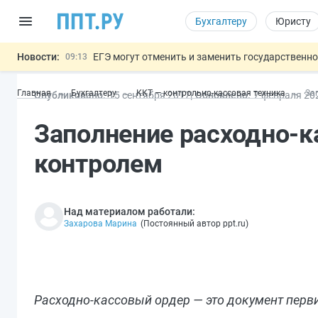
Бухгалтеру
Юристу
Новости:
ЕГЭ могут отменить и заменить государственн
09:13
7 августа: важные документы, вступающие в
00:01
Главная
Бухгалтеру
ККТ — контрольно-кассовая техника
За
Опубликовано:
15 сен
тября
2017
Обновлено:
7 фев
раля
20
Минпромторг предложил запретить смешанные
06.08
Подписан указ об отмене спецрежима для вкла
06.08
Заполнение расходно-к
Обеспечительный платёж СПОТ могу
06.08
Важно
контролем
Над материалом работали:
Захарова Марина
(
Постоянный автор ppt.ru
)
Расходно-кассовый ордер — это документ перви