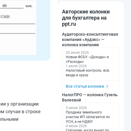
Авторские колонки
для бухгалтера на
ppt.ru
Аудиторско-консалтинговая
компания «Аудэкс» —
колонка компании
20 июля 2026
Новые ФСБУ: «Доходы» и
«Расходы»
1 июля 2026
Налоговый контроль: всё,
везде и сразу
Все статьи колонки
НалогПРО — колонка Гузель
Валеевой
ии у организации
5 июня 2026
м случае в строке
Продажа земельного
участка ИП облагается по
тельными
УСН, а не НДФЛ
4 июня 2026
Субсидия: когда вычет по