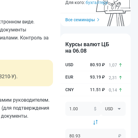
Для кого:
бухгалтеру
Все семинары
ктронном виде.
 документы
циалами. Контроль за
Курсы валют ЦБ
на 06.08
80.93 ₽
1,07
3210-У).
93.19 ₽
2,31
11.51 ₽
0,14
самим руководителем.
и (для подтверждения
$
 документы.
₽