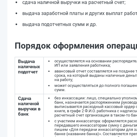
сдача наличной выручки на расчетный счет;
выдача заработной платы и других выплат рабо
выдача подотчетных сумм и др.
Порядок оформления операц
Выдача
осуществляется на основании распорядит
ИП или заявления работника;
наличных
авансовый отчет составляется не позднее 
подотчет
срока, на который выданы наличные деньги
на работу;
может осуществляться до полного погашен
сумм.
Сдача
без инкассации: лицо, специально уполно
банк, назначается распоряжением руководи
наличной
выписывается расходный кассовый ордер 
выручки в
книге, в графе 2 Ф.И.О. работника с надпи
банк
расчетный счет организации в таком-то бан
с участием инкассатора: оформляется расх
передавшего инкассаторам сумку с деньгам
пишем «Для передачи инкассаторам для за
банке (название банка)». Составляется пр