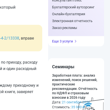
КонсультантПлюс
 который
Бухгалтерский аутсорсинг
Онлайн-бухгалтерия
Электронная отчетность
Заказ рекламы
-4-2/13338
, вправе
Еще 3 услуги
по приходу, расходу
Семинары
й и один расходный
Заработная плата: анализ
изменений, поиск решений,
практические
аждому приходному и
рекомендации. Отчётность
й книге, заверяет
по НДФЛ и страховым
взносам в 2026 году
Дата:
21 сентября 2026
Стоимость:
35 900
₽