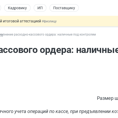
Кадровику
ИП
Поставщику
ой итоговой аттестацией
#физлицу
 силу сегодня
#юристу
полнение расходно-кассового ордера: наличные под контролем
20
 лоты электроники в госзакупках
#заказчику
дов физлиц из недружественных стран
#бухгалтеру
ассового ордера: наличны
т заменить банковской гарантией
#бухгалтеру
Размер ш
чного учета операций по кассе, при предъявлении к