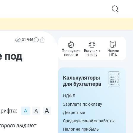
31 946
Последние
Вступают
Новые
е под
новости
в силу
НПА
Калькуляторы
для бухгалтера
НДФЛ
Зарплата по окладу
рифта:
Декретные
Среднедневной заработок
оторого выдают
Налог на прибыль