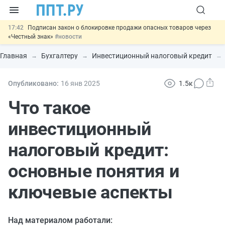
17:42
Подписан закон о блокировке продажи опасных товаров через
«Честный знак»
#новости
17:17
Дистанционную работу беременных пропишут в ТК РФ
#новости
Главная
Бухгалтеру
Инвестиционный налоговый кредит
16:02
Госпошлину за устранение ошибок в документах предлагают
отменить
#новости
15:25
Изменят правила контроля за подрядчиками ИЖС с эскроу-
Опубликовано:
16 янв
2025
1.5к
счетами
#новости
11:31
Важно
Разработают единые критерии трудовых и ГПХ-
Что такое
отношений
#новости
инвестиционный
налоговый кредит:
основные понятия и
ключевые аспекты
Над материалом работали: