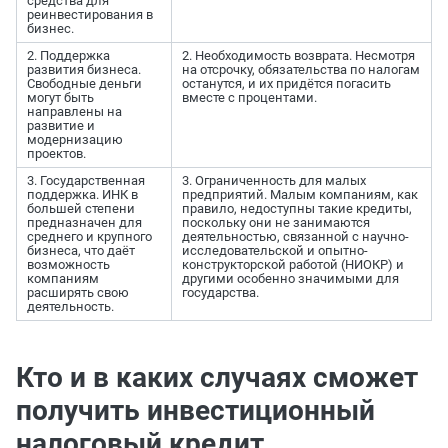
средства для
реинвестирования в
бизнес.
2. Поддержка
2. Необходимость возврата. Несмотря
развития бизнеса.
на отсрочку, обязательства по налогам
Свободные деньги
останутся, и их придётся погасить
могут быть
вместе с процентами.
направлены на
развитие и
модернизацию
проектов.
3. Государственная
3. Ограниченность для малых
поддержка. ИНК в
предприятий. Малым компаниям, как
большей степени
правило, недоступны такие кредиты,
предназначен для
поскольку они не занимаются
среднего и крупного
деятельностью, связанной с научно-
бизнеса, что даёт
исследовательской и опытно-
возможность
конструкторской работой (НИОКР) и
компаниям
другими особенно значимыми для
расширять свою
государства.
деятельность.
Кто и в каких случаях сможет
получить инвестиционный
налоговый кредит