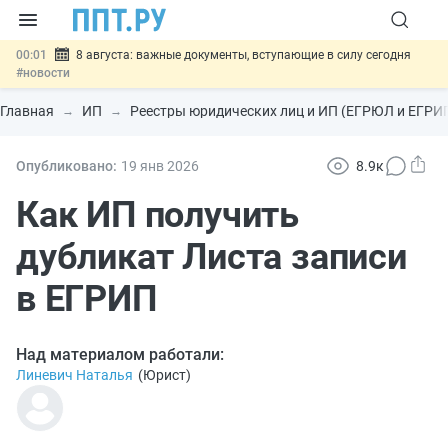
00:01
8 августа: важные документы, вступающие в силу сегодня
#новости
07.08
Подписан закон о блокировке продажи опасных товаров через
«Честный знак»
#новости
Главная
ИП
Реестры юридических лиц и ИП (ЕГРЮЛ и ЕГРИ
07.08
Дистанционную работу беременных пропишут в ТК РФ
#новости
07.08
Госпошлину за устранение ошибок в документах предлагают
Опубликовано:
19 янв
2026
8.9к
отменить
#новости
07.08
Важно
Разработают единые критерии трудовых и ГПХ-
Как ИП получить
отношений
#новости
дубликат Листа записи
в ЕГРИП
Над материалом работали:
Линевич Наталья
(
Юрист
)